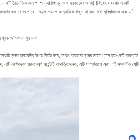
, একটি বৈদ্যুতিক জল পাম্প (অবিচ্ছিন্ন জল সরবরাহের জন্য) (বিদ্যুৎ সরবরাহ একটি
যবহার করা যেতে পারে। বাক্সে সমস্ত আনুষাঙ্গিক রাখুন, যা বহন করা সুবিধাজনক এবং এটি
মগ্রিক অভিজ্ঞতা খুব ভাল
যবস্থাটি মূলত জ্বালানীর উপর নির্ভর করে, অর্থাৎ ক্যাসেট চুলার মতো গ্যাস ট্যাঙ্কটি অবশ্যই
য়, এটি বেশিরভাগ গুরুত্বপূর্ণ পয়েন্টটি আপত্তিজনক, এটি সম্পূর্ণরূপে এবং এটি সম্পর্কিত যেটি