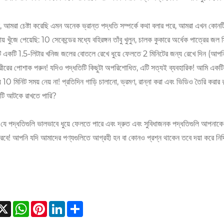
 আমরা চেষ্টা করেছি এমন অনেক ভ্রান্ত পদ্ধতি সম্পর্কে কথা বলার পরে, আমরা এখন কোনটি 
় খুঁজে পেয়েছি: 10 সেকেন্ডের মধ্যে বহিরঙ্গন তাঁবু খুলুন, চালক কুকারে অর্ধেক পাত্রের জল 
ি একটি 1.5-লিটার খনিজ জলের বোতলে রেখে ধুয়ে ফেলতে 2 মিনিটের জন্য রেখে দিন (আপনি টেন্
ীরের পোশাক পরুন! যদিও পদ্ধতিটি কিছুটা অপরিশোধিত, এটি সত্যই ব্যবহারিক! আমি একটি বেস
ে 10 মিনিট সময় নেয় না! প্রতিদিন গাড়ি চালানো, ভ্রমণ, রান্না করা এবং ভিডিও তৈরি করা
টি আটকে রাখতে পারি?
যে পদ্ধতিগুলি ভালভাবে ধুয়ে ফেলতে পারে এবং দ্রুত এবং সুবিধাজনক পদ্ধতিগুলি আপনা
করবে! আপনি যদি আমাদের পণ্যগুলিতে আগ্রহী হন বা কোনও প্রশ্ন থাকেন তবে দয়া করে নির্দ্
acebook
X
WhatsApp
Pinterest
LinkedIn
Share