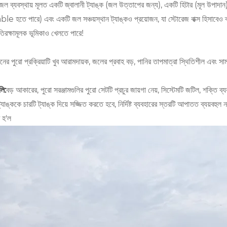
ল ব্যবস্থায় মূলত একটি জ্বালানী ট্যাঙ্ক (জল উত্তাপের জন্য), একটি হিটার (মূল উপাদান)
le হতে পারে) এবং একটি জল সঞ্চয়স্থান ট্যাঙ্কও প্রয়োজন, যা স্টোরেজ বাক্স হিসাবেও ব্
তিরক্ষামূলক ভূমিকাও খেলতে পারে!
ানের পুরো প্রক্রিয়াটি খুব আরামদায়ক, জলের প্রবাহ বড়, পানির তাপমাত্রা স্থিতিশীল এবং সা
লি:
বড় আকারের, পুরো সরঞ্জামগুলির পুরো সেটটি প্রচুর জায়গা নেয়, সিস্টেমটি জটিল, শক্তি ব্
ট্যাঙ্ককে চারটি ট্যাঙ্ক দিয়ে সজ্জিত করতে হবে, নির্দিষ্ট ব্যবহারের স্তরটি আপাতত ব্যয়বহুল ন
ি হ'ল