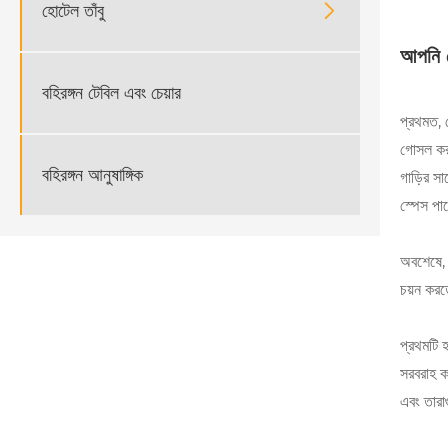
হোটেল তাঁবু

আপনি ক
বহিরঙ্গন টেবিল এবং চেয়ার
প্রথমত, 
গোসল করার
বহিরঙ্গন আনুষাঙ্গিক
গাড়ির স
স্পেস পা
অবশেষে, 
চয়ন করত
প্রথমটি 
সরবরাহ কর
এবং তারা