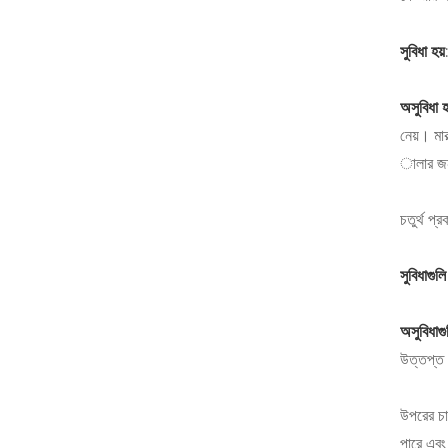
সুবিধা হয়
অসুবিধা হ
নেয়। মা
ালার জন্
চতুর্থ প
সুবিধাগুলি
অসুবিধাগু
উত্তপ্ত 
উপরের চার
পারে এবং