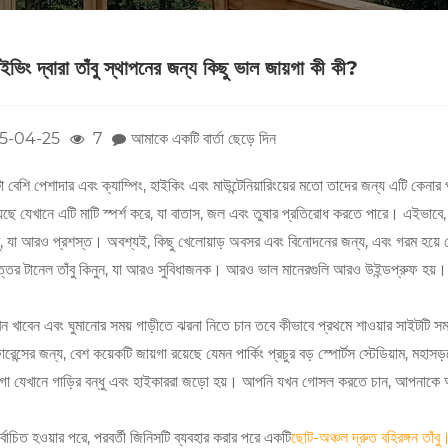
াইভিং দ্বারা তাঁবু স্থাপনের জন্য কিছু ভাল জায়গা কী কী?
5-04-25
7
আমাকে একটি বার্তা ছেড়ে দিন
টা বেশি পেশাদার এবং ক্যাম্পিং, হাইকিং এবং মাউন্টেনিয়ারিংয়ের মতো তাদের জন্য এটি কেনার প
়েছে যেখানে এটি মাটি স্পর্শ করে, যা বাতাস, জল এবং তুষার প্রতিরোধ করতে পারে। এইভাবে
বু, যা আরও প্রশস্ত। অবশ্যই, কিছু খেলোয়াড় অবসর এবং বিনোদনের জন্য, এবং গরম হয়ে 
ত্তর টানেল তাঁবু কিনুন, যা আরও সুবিধাজনক। আরও ভাল মানেরগুলি আরও উইন্ডপ্রুফ হয়।
 খাবেন এবং ঘুমানোর সময় গাড়ীতে ঝরনা নিতে চান তবে কীভাবে প্রথমে শাওয়ার সাইটটি সমা
রেন্সের জন্য, বেশ কয়েকটি জায়গা রয়েছে যেমন পার্কিং প্রচুর বড় স্পোর্টস স্টেডিয়াম, মহাসড
গা যেখানে গাড়ির বন্ধু এবং হাইকাররা জড়ো হয়। আপনি যখন গোসল করতে চান, আপনাকে 
র্বাচিত হওয়ার পরে, পরবর্তী জিনিসটি ব্যবহার করার পরে একটি
ছোট-অঞ্চল দ্রুত বহিরঙ্গন তাঁবু