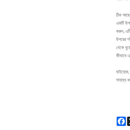
ঠিক আছে,
একটি উপায
করুন, এট
উপরের শর
থেকে ধুয়
কীভাবে এ
যাইহোক, 
সাহায্য 
F