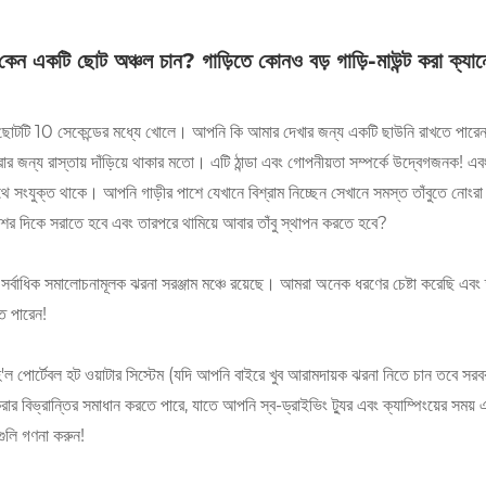
েন একটি ছোট অঞ্চল চান? গাড়িতে কোনও বড় গাড়ি-মাউন্ট করা ক্যানো
ছোটটি 10 ​​সেকেন্ডের মধ্যে খোলে। আপনি কি আমার দেখার জন্য একটি ছাউনি রাখতে পারেন? 
 জন্য রাস্তায় দাঁড়িয়ে থাকার মতো। এটি ঠান্ডা এবং গোপনীয়তা সম্পর্কে উদ্বেগজনক! এবং স
াথে সংযুক্ত থাকে। আপনি গাড়ীর পাশে যেখানে বিশ্রাম নিচ্ছেন সেখানে সমস্ত তাঁবুতে নোংরা
শের দিকে সরাতে হবে এবং তারপরে থামিয়ে আবার তাঁবু স্থাপন করতে হবে?
সর্বাধিক সমালোচনামূলক ঝরনা সরঞ্জাম মঞ্চে রয়েছে। আমরা অনেক ধরণের চেষ্টা করেছি এব
ে পারেন!
হ'ল পোর্টেবল হট ওয়াটার সিস্টেম (যদি আপনি বাইরে খুব আরামদায়ক ঝরনা নিতে চান তবে স
ার বিভ্রান্তির সমাধান করতে পারে, যাতে আপনি স্ব-ড্রাইভিং ট্যুর এবং ক্যাম্পিংয়ের সময় 
গুলি গণনা করুন!