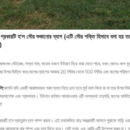
় প্রকারটি হ'ল সৌর শুকানোর ব্যাগ (এটি সৌর শক্তি হিসাবে বলা হয় তবে
)
িধাজনক স্টোরেজ, সস্তা দাম, কয়েক ডজন ইউয়ান দিয়ে করা যেতে পারে, যখন কোনও জল যুক্
ের উপর ভিত্তি করে জলের ব্যাগের আকার 20 লিটার থেকে 100 লিটার এবং জলের পরিমাণ 
লি:
আপনি যদি একটি আরামদায়ক গরম স্নান নিতে চান তবে সূর্য ভাল কিনা বা না তার উপর নির্
সময়সাপেক্ষ এবং শ্রমসাধ্য। ইউনান বর্তমান আবহাওয়ায় এটি অসম্ভব! তদুপরি, জলের আউটলেট
া!
রকারটি হ'ল ম্যানুয়াল চাপ পাম্প ঝরনা। এই তথাকথিত যাদু সরঞ্জামটি আসলে পুরানো গাড়ি ওয
সময় আপনাকে বায়ু পাম্প এবং চাপ দিতে হবে। সেই দৃশ্য, ওহ, আমি এটি উল্লেখ করব না। আমি