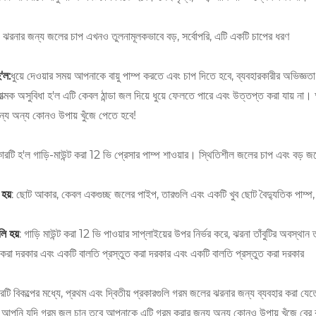
: ঝরনার জন্য জলের চাপ এখনও তুলনামূলকভাবে বড়, সর্বোপরি, এটি একটি চাপের ধরণ
'ল:
ধুয়ে দেওয়ার সময় আপনাকে বায়ু পাম্প করতে এবং চাপ দিতে হবে, ব্যবহারকারীর অভিজ্ঞতা
রাত্মক অসুবিধা হ'ল এটি কেবল ঠান্ডা জল দিয়ে ধুয়ে ফেলতে পারে এবং উত্তপ্ত করা যায
য অন্য কোনও উপায় খুঁজে পেতে হবে!
্রকারটি হ'ল গাড়ি-মাউন্ট করা 12 ভি প্রেসার পাম্প শাওয়ার। স্থিতিশীল জলের চাপ এবং বড
 হয়
: ছোট আকার, কেবল একগুচ্ছ জলের পাইপ, তারগুলি এবং একটি খুব ছোট বৈদ্যুতিক পাম্প, স
লি হয়
: গাড়ি মাউন্ট করা 12 ভি পাওয়ার সাপ্লাইয়ের উপর নির্ভর করে, ঝরনা তাঁবুটির অবস্
করা দরকার এবং একটি বালতি প্রস্তুত করা দরকার এবং একটি বালতি প্রস্তুত করা দরকার
টি বিকল্পের মধ্যে, প্রথম এবং দ্বিতীয় প্রকারগুলি গরম জলের ঝরনার জন্য ব্যবহার করা যেতে
 আপনি যদি গরম জল চান তবে আপনাকে এটি গরম করার জন্য অন্য কোনও উপায় খুঁজে বের 