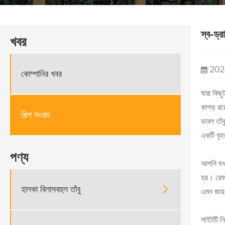
স্ব-ড্র
খবর
202
কোম্পানির খবর
যারা কিছু
কাপড় রয
শিল্প সংবাদ
ডাবল তাঁ
একটি বৃহ
পণ্য
আপনি যখন
হয়। রেফা
হালকা বিলাসবহুল তাঁবু

এমন জায়
সাইটটি নি