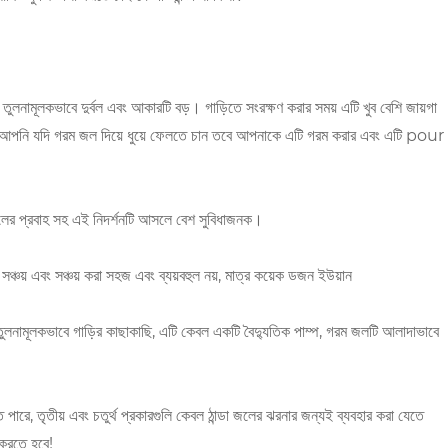
 তুলনামূলকভাবে দুর্বল এবং আকারটি বড়। গাড়িতে সংরক্ষণ করার সময় এটি খুব বেশি জায়গা
় না। আপনি যদি গরম জল দিয়ে ধুয়ে ফেলতে চান তবে আপনাকে এটি গরম করার এবং এটি pour
় জলের প্রবাহ সহ এই নিদর্শনটি আসলে বেশ সুবিধাজনক।
ঞ্চয় এবং সঞ্চয় করা সহজ এবং ব্যয়বহুল নয়, মাত্র কয়েক ডজন ইউয়ান
থান তুলনামূলকভাবে গাড়ির কাছাকাছি, এটি কেবল একটি বৈদ্যুতিক পাম্প, গরম জলটি আলাদাভাবে
 পারে, তৃতীয় এবং চতুর্থ প্রকারগুলি কেবল ঠান্ডা জলের ঝরনার জন্যই ব্যবহার করা যেতে
করতে হবে!