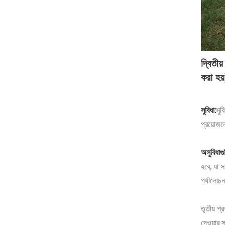
দ্বিতীয
করা হয়
সুবিধা:
সুব
প্রয়োজন
অসুবিধাগু
হবে, যা 
পর্যালোচন
তৃতীয় প্
দেওয়ার 