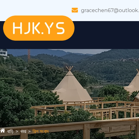
gracechen67@outlook
বাড়ি
খবর
শিল্প সংবাদ