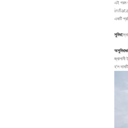
এই গরম জ
inflatab
একটি প্র
সুবিধা:
স্ন
অসুবিধাগু
জ্বালানী 
হ'ল দামট