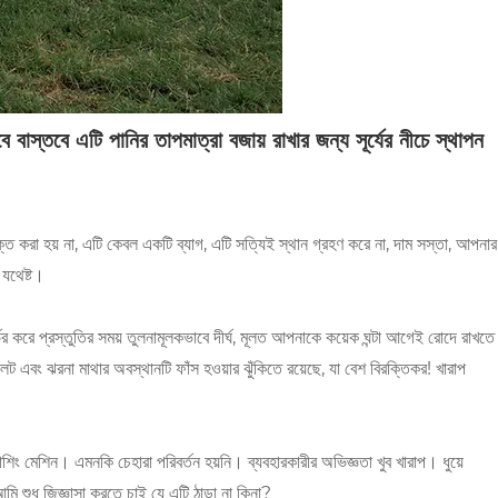
 বাস্তবে এটি পানির তাপমাত্রা বজায় রাখার জন্য সূর্যের নীচে স্থাপন
ত করা হয় না, এটি কেবল একটি ব্যাগ, এটি সত্যিই স্থান গ্রহণ করে না, দাম সস্তা, আপনার
যথেষ্ট।
ভর করে প্রস্তুতির সময় তুলনামূলকভাবে দীর্ঘ, মূলত আপনাকে কয়েক ঘন্টা আগেই রোদে রাখতে
 এবং ঝরনা মাথার অবস্থানটি ফাঁস হওয়ার ঝুঁকিতে রয়েছে, যা বেশ বিরক্তিকর! খারাপ
়াশিং মেশিন। এমনকি চেহারা পরিবর্তন হয়নি। ব্যবহারকারীর অভিজ্ঞতা খুব খারাপ। ধুয়ে
 শুধু জিজ্ঞাসা করতে চাই যে এটি ঠান্ডা না কিনা?