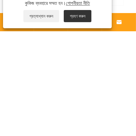
কুকিজ ব্যবহারে সম্মত হন।
গোপনীয়তা নীতি
প্রত্যাখ্যান করুন
গ্রহণ করুন
আমাদের সম্পর্কে




পণ্য
খবর
যোগাযোগ করুন
Links
Sitemap
RSS
XML
গোপনীয়তা নীতি
কপিরাইট © 2025 Zhejiang Harajuku Industry and Trade
Co., Ltd. সর্বস্বত্ব সংরক্ষিত৷