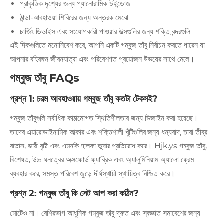
প্রাকৃতিক দৃশ্যের জন্য প্যানোরামিক উইন্ডোজ
ঠান্ডা-আবহাওয়া শিবিরের জন্য অন্তরক মেঝে
চার্জিং ডিভাইস এবং সংযোগকারী পাওয়ার উত্সগুলির জন্য শক্তি বন্দরগুলি
এই দিকগুলিতে মনোনিবেশ করে, আপনি একটি গম্বুজ তাঁবু নির্বাচন করতে পারেন যা
আপনার বহিরঙ্গন জীবনযাত্রা এবং পরিবেশগত প্রয়োজন উভয়ের সাথে মেলে।
গম্বুজ তাঁবু FAQs
প্রশ্ন 1: চরম আবহাওয়ায় গম্বুজ তাঁবু কতটা টেকসই?
গম্বুজ তাঁবুগুলি সর্বাধিক কাঠামোগত স্থিতিশীলতার জন্য ডিজাইন করা হয়েছে।
তাদের এয়ারোডাইনামিক আকার এবং শক্তিশালী খুঁটিগুলির জন্য ধন্যবাদ, তারা তীব্র
বাতাস, ভারী বৃষ্টি এবং এমনকি হালকা তুষার প্রতিরোধ করে। Hjk.ys গম্বুজ তাঁবু,
বিশেষত, উচ্চ ঘনত্বের অক্সফোর্ড ফ্যাব্রিক এবং অ্যালুমিনিয়াম অ্যালো ফ্রেম
ব্যবহার করে, সমস্ত পরিবেশ জুড়ে দীর্ঘস্থায়ী স্থায়িত্ব নিশ্চিত করে।
প্রশ্ন 2: গম্বুজ তাঁবু কি সেট আপ করা কঠিন?
মোটেও না। বেশিরভাগ আধুনিক গম্বুজ তাঁবু দ্রুত এবং স্বজ্ঞাত সমাবেশের জন্য