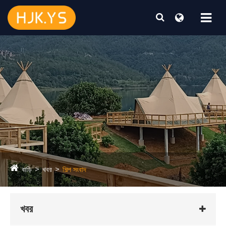
বাড়ি
খবর
শিল্প সংবাদ
খবর