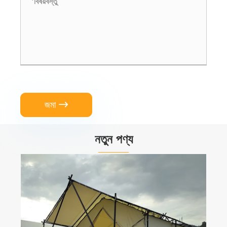
জমা

নতুন পণ্য