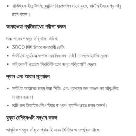
বাণিজ্যিক ইভেন্টগুলি: ব্র্যান্ডিং বিকল্পগুলির সাথে বৃহত, কাস্টমাইজযোগ্য তাঁবু
চয়ন করুন।
আবহাওয়া প্রতিরোধের পরীক্ষা করুন
উচ্চ মানের গম্বুজ তাঁবু থাকা উচিত:
3000 মিমি উপরে জলরোধী রেটিং
দীর্ঘায়িত সূর্যের এক্সপোজারের বিরুদ্ধে ield ালতে ইউভি সুরক্ষা
শক্তিশালী বাতাসে স্থিতিশীলতার জন্য শক্তিশালী ফ্রেম
স্থান এবং আরাম মূল্যায়ন
সর্বাধিক আরামের জন্য উচ্চ সিলিং এবং প্রশস্ত তল অঞ্চল সহ তাঁবুগুলির
সন্ধান করুন।
মাল্টি-রুম ডিজাইনগুলি পরিবার বা গ্রুপ ক্যাম্পিংয়ের জন্য আদর্শ।
যুক্ত বৈশিষ্ট্যগুলি সন্ধান করুন
আধুনিক গম্বুজ তাঁবুতে প্রায়শই এমন বৈশিষ্ট্য অন্তর্ভুক্ত থাকে: