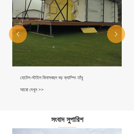


হোটেল-স্টাইল বিলাসবহুল বড় ক্যাম্পিং তাঁবু
আরো দেখুন >>
সংবাদ সুপারিশ