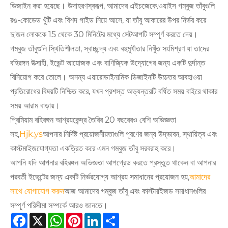
ডিজাইন করা হয়েছে। উদাহরণস্বরূপ, আমাদের এইচজেকে.ওয়াইস গম্বুজ তাঁবুগুলি
রঙ-কোডেড খুঁটি এবং বিশদ গাইড নিয়ে আসে, যা তাঁবু আকারের উপর নির্ভর করে
দু'জন লোককে 15 থেকে 30 মিনিটের মধ্যে সেটআপটি সম্পূর্ণ করতে দেয়।
গম্বুজ তাঁবুগুলি স্থিতিশীলতা, স্বাচ্ছন্দ্য এবং বহুমুখীতার নিখুঁত সংমিশ্রণ যা তাদের
বহিরঙ্গন উত্সাহী, ইভেন্ট আয়োজক এবং বাণিজ্যিক উদ্যোগের জন্য একটি দুর্দান্ত
বিনিয়োগ করে তোলে। অনন্য এয়ারোডাইনামিক ডিজাইনটি উচ্চতর আবহাওয়া
প্রতিরোধের বিষয়টি নিশ্চিত করে, যখন প্রশস্ত অভ্যন্তরটি বর্ধিত সময় বাইরে থাকার
সময় আরাম বাড়ায়।
প্রিমিয়াম বহিরঙ্গন আশ্রয়কেন্দ্র তৈরির 20 বছরেরও বেশি অভিজ্ঞতা
সহ,
Hjk.ys
আপনার নির্দিষ্ট প্রয়োজনীয়তাগুলি পূরণের জন্য উদ্ভাবন, স্থায়িত্ব এবং
কাস্টমাইজযোগ্যতা একত্রিত করে এমন গম্বুজ তাঁবু সরবরাহ করে।
আপনি যদি আপনার বহিরঙ্গন অভিজ্ঞতা আপগ্রেড করতে প্রস্তুত থাকেন বা আপনার
পরবর্তী ইভেন্টের জন্য একটি নির্ভরযোগ্য আশ্রয় সমাধানের প্রয়োজন হয়,
আমাদের
সাথে যোগাযোগ করুন
আজ আমাদের গম্বুজ তাঁবু এবং কাস্টমাইজড সমাধানগুলির
সম্পূর্ণ পরিসীমা সম্পর্কে আরও জানতে।
Facebook
X
WhatsApp
Pinterest
LinkedIn
Share