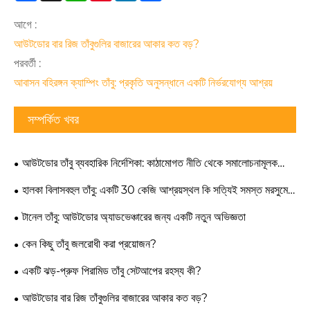
আগে :
আউটডোর বার রিজ তাঁবুগুলির বাজারের আকার কত বড়?
পরবর্তী :
আবাসন বহিরঙ্গন ক্যাম্পিং তাঁবু: প্রকৃতি অনুসন্ধানে একটি নির্ভরযোগ্য আশ্রয়
সম্পর্কিত খবর
আউটডোর তাঁবু ব্যবহারিক নির্দেশিকা: কাঠামোগত নীতি থেকে সমালোচনামূলক
ক্ষেত্রের সিদ্ধান্ত
হালকা বিলাসবহুল তাঁবু: একটি 30 কেজি আশ্রয়স্থল কি সত্যিই সমস্ত মরসুমের
স্থায়িত্বের সাথে গ্ল্যাম্পিং আরামের ভারসাম্য বজায় রাখতে পারে?
টানেল তাঁবু: আউটডোর অ্যাডভেঞ্চারের জন্য একটি নতুন অভিজ্ঞতা
কেন কিছু তাঁবু জলরোধী করা প্রয়োজন?
একটি ঝড়-প্রুফ পিরামিড তাঁবু সেটআপের রহস্য কী?
আউটডোর বার রিজ তাঁবুগুলির বাজারের আকার কত বড়?