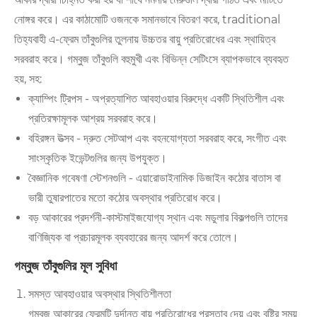
নোঙ্গর করে। এর কাঠামোটি ওজনকে সমানভাবে বিতরণ করে, traditional
তিহ্যবাহী এ-ফ্রেম তাঁবুগুলির তুলনায় উচ্চতর বায়ু প্রতিরোধের এবং স্থায়িত্ব
সরবরাহ করে। গম্বুজ তাঁবুগুলি বহুমুখী এবং বিভিন্ন সেটিংসে ব্যাপকভাবে ব্যবহৃত
হয়, সহ:
ক্যাম্পিং ট্রিপস - অপ্রত্যাশিত আবহাওয়ার বিরুদ্ধে একটি স্থিতিশীল এবং
প্রতিরক্ষামূলক আশ্রয় সরবরাহ করে।
বহিরঙ্গন উত্সব - দ্রুত সেটআপ এবং বহনযোগ্যতা সরবরাহ করে, সংগীত এবং
সাংস্কৃতিক ইভেন্টগুলির জন্য উপযুক্ত।
বৈজ্ঞানিক গবেষণা স্টেশনগুলি - এয়ারোডাইনামিক ডিজাইন কঠোর বাতাস বা
ভারী তুষারপাতের মতো কঠোর অবস্থার প্রতিরোধ করে।
বড় আকারের প্রদর্শনী-কাস্টমাইজযোগ্য স্থান এবং মডুলার বিকল্পগুলি তাদের
বাণিজ্যিক বা প্রচারমূলক ব্যবহারের জন্য আদর্শ করে তোলে।
গম্বুজ তাঁবুগুলির মূল সুবিধা
সমস্ত আবহাওয়ার অবস্থার স্থিতিশীলতা
গম্বুজ আকারের ফ্রেমটি দুর্দান্ত বায়ু প্রতিরোধের প্রস্তাব দেয় এবং বৃষ্টির সময়