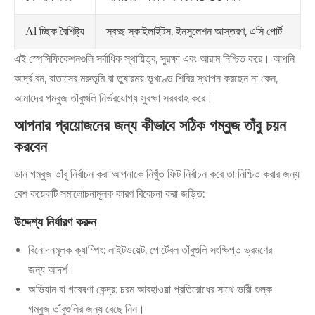
স্বচ্ছ স্কাইলাইটস, ইনসুলেশন আস্তরণ, এসি পোর্ট
Al চ্ছিক বৈশিষ্ট্য
এই স্পেসিফিকেশনগুলি সর্বাধিক স্থায়িত্ব, সুরক্ষা এবং আরাম নিশ্চিত করে। আপনি
আর্দ্র বন, বাতাসের মরুভূমি বা তুষারময় ভূখণ্ডে শিবির স্থাপন করছেন না কেন,
আমাদের গম্বুজ তাঁবুগুলি নির্ভরযোগ্য সুরক্ষা সরবরাহ করে।
আপনার প্রয়োজনের জন্য কীভাবে সঠিক গম্বুজ তাঁবু চয়ন
করবেন
ডান গম্বুজ তাঁবু নির্বাচন করা আপনাকে নিখুঁত ফিট নির্বাচন করে তা নিশ্চিত করার জন্য
বেশ কয়েকটি সমালোচনামূলক কারণ বিবেচনা করা জড়িত:
উদ্দেশ্য নির্ধারণ করুন
বিনোদনমূলক ক্যাম্পিং: লাইটওয়েট, পোর্টেবল তাঁবুগুলি সংক্ষিপ্ত ভ্রমণের
জন্য আদর্শ।
অভিযান বা গবেষণা কেন্দ্র: চরম আবহাওয়া প্রতিরোধের সাথে ভারী শুল্ক
গম্বুজ তাঁবুগুলির জন্য বেছে নিন।