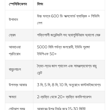
স্পেসিফিকেশন
বিশদ
উচ্চ ঘনত্ব 600 ডি অক্সফোর্ড ফ্যাব্রিক + পিভিসি
উপাদান
লেপ
শক্তিশালী জয়েন্টগুলি সহ অ্যালুমিনিয়াম অ্যালো মেরু
ফ্রেম
5000 মিমি পর্যন্ত জলরোধী, ইউভি সুরক্ষা
আবহাওয়া
ইউপিএফ 50+
প্রতিরোধ
দ্বৈত-স্তর জাল প্যানেল এবং সামঞ্জস্যযোগ্য বায়ু
বায়ুচলাচল
ভেন্ট
3 মি, 5 মি, 8 মি, 10 মি, অনুরোধে কাস্টমাইজযোগ্য
উপলব্ধ আকার
2-ব্যক্তি থেকে 20+ ব্যক্তি কনফিগারেশন
ক্ষমতা
আকারের উপর নির্ভর করে 15-30 মিনিট
সেটআপ সময়