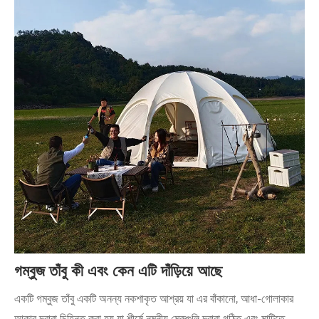
গম্বুজ তাঁবু কী এবং কেন এটি দাঁড়িয়ে আছে
একটি গম্বুজ তাঁবু একটি অনন্য নকশাকৃত আশ্রয় যা এর বাঁকানো, আধা-গোলাকার
আকার দ্বারা চিহ্নিত করা হয় যা শীর্ষে নমনীয় মেরুগুলি দ্বারা গঠিত এবং মাটিতে