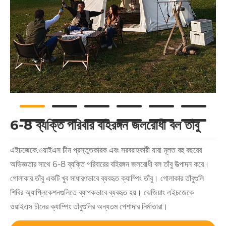
6-8 ব্যক্তি পরিবার বহিরঙ্গন জলরোধী বল তাঁবু
এইচজেকে.ওয়াইএস চীন প্রস্তুতকারক এবং সরবরাহকারী যারা মূলত বহু বছরের
অভিজ্ঞতার সাথে 6-8 ব্যক্তি পরিবারের বহিরঙ্গন জলরোধী বল তাঁবু উত্পাদন করে।
গোলাকার তাঁবু একটি খুব সাধারণভাবে ব্যবহৃত ক্যাম্পিং তাঁবু। গোলাকার তাঁবুগুলি
শিবির অ্যাপ্লিকেশনগুলিতে ব্যাপকভাবে ব্যবহৃত হয়। ঝেজিয়াং এইচজেকে
ওয়াইএস চীনের ক্যাম্পিং তাঁবুগুলির অন্যতম পেশাদার নির্মাতারা।