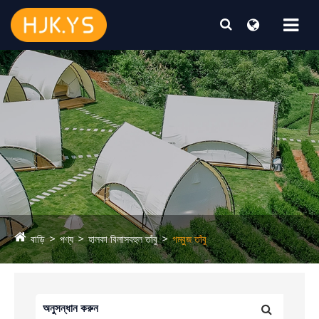
বাড়ি
পণ্য
হালকা বিলাসবহুল তাঁবু
গম্বুজ তাঁবু