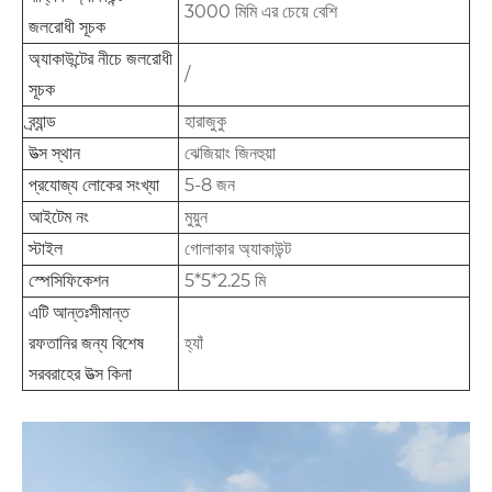
3000 মিমি এর চেয়ে বেশি
জলরোধী সূচক
অ্যাকাউন্টের নীচে জলরোধী
/
সূচক
ব্র্যান্ড
হারাজুকু
উত্স স্থান
ঝেজিয়াং জিনহুয়া
প্রযোজ্য লোকের সংখ্যা
5-8 জন
আইটেম নং
মুয়ুন
স্টাইল
গোলাকার অ্যাকাউন্ট
স্পেসিফিকেশন
5*5*2.25 মি
এটি আন্তঃসীমান্ত
রফতানির জন্য বিশেষ
হ্যাঁ
সরবরাহের উত্স কিনা