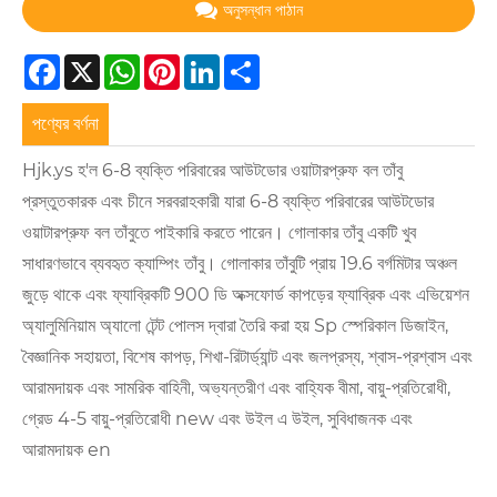
অনুসন্ধান পাঠান
Facebook
X
WhatsApp
Pinterest
LinkedIn
Share
পণ্যের বর্ণনা
Hjk.ys হ'ল 6-8 ব্যক্তি পরিবারের আউটডোর ওয়াটারপ্রুফ বল তাঁবু
প্রস্তুতকারক এবং চীনে সরবরাহকারী যারা 6-8 ব্যক্তি পরিবারের আউটডোর
ওয়াটারপ্রুফ বল তাঁবুতে পাইকারি করতে পারেন। গোলাকার তাঁবু একটি খুব
সাধারণভাবে ব্যবহৃত ক্যাম্পিং তাঁবু। গোলাকার তাঁবুটি প্রায় 19.6 বর্গমিটার অঞ্চল
জুড়ে থাকে এবং ফ্যাব্রিকটি 900 ডি অক্সফোর্ড কাপড়ের ফ্যাব্রিক এবং এভিয়েশন
অ্যালুমিনিয়াম অ্যালো টেন্ট পোলস দ্বারা তৈরি করা হয় Sp স্পেরিকাল ডিজাইন,
বৈজ্ঞানিক সহায়তা, বিশেষ কাপড়, শিখা-রিটার্ড্যান্ট এবং জলপ্রস্য, শ্বাস-প্রশ্বাস এবং
আরামদায়ক এবং সামরিক বাহিনী, অভ্যন্তরীণ এবং বাহ্যিক বীমা, বায়ু-প্রতিরোধী,
গ্রেড 4-5 বায়ু-প্রতিরোধী new এবং উইল এ উইল, সুবিধাজনক এবং
আরামদায়ক en