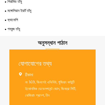
পিরামিড তাঁবু
মঙ্গোলিয়ান ইয়ার্ট তাঁবু
ক্যানোপি
গম্বুজ তাঁবু
অনুসন্ধান পাঠান
যোগাযোগের তথ্য

ঠিকানা
নং 169, জিনলেই এভিনিউ, পুজিয়াং কাউন্টি
ইকোনমিক ডেভেলপমেন্ট জোন, জিনহুয়া সিটি,
ঝেজিয়াং প্রদেশ, চীন