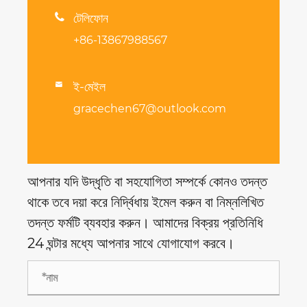

টেলিফোন
+86-13867988567
ই-মেইল

gracechen67@outlook.com
আপনার যদি উদ্ধৃতি বা সহযোগিতা সম্পর্কে কোনও তদন্ত
থাকে তবে দয়া করে নির্দ্বিধায় ইমেল করুন বা নিম্নলিখিত
তদন্ত ফর্মটি ব্যবহার করুন। আমাদের বিক্রয় প্রতিনিধি
24 ঘন্টার মধ্যে আপনার সাথে যোগাযোগ করবে।