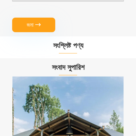
জমা

সংশ্লিষ্ট পণ্য


সংবাদ সুপারিশ
টানেল তাঁবু: আউটডোর অ্যাডভেঞ্চারের জন্য একটি নতুন
অভিজ্ঞতা
আরো দেখুন >>