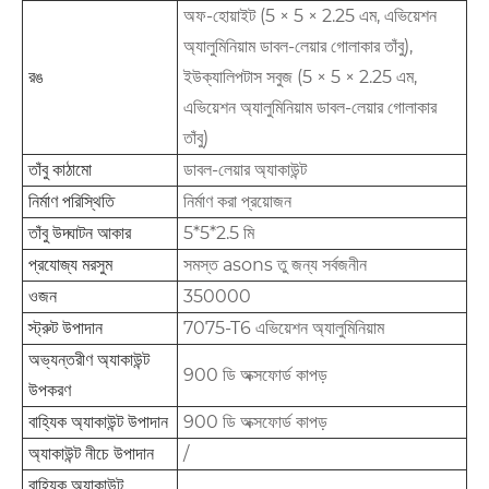
অফ-হোয়াইট (5 × 5 × 2.25 এম, এভিয়েশন
অ্যালুমিনিয়াম ডাবল-লেয়ার গোলাকার তাঁবু),
রঙ
ইউক্যালিপটাস সবুজ (5 × 5 × 2.25 এম,
এভিয়েশন অ্যালুমিনিয়াম ডাবল-লেয়ার গোলাকার
তাঁবু)
তাঁবু কাঠামো
ডাবল-লেয়ার অ্যাকাউন্ট
নির্মাণ পরিস্থিতি
নির্মাণ করা প্রয়োজন
তাঁবু উদ্ঘাটন আকার
5*5*2.5 মি
প্রযোজ্য মরসুম
সমস্ত asons তু জন্য সর্বজনীন
ওজন
350000
স্ট্রুট উপাদান
7075-T6 এভিয়েশন অ্যালুমিনিয়াম
অভ্যন্তরীণ অ্যাকাউন্ট
900 ডি অক্সফোর্ড কাপড়
উপকরণ
বাহ্যিক অ্যাকাউন্ট উপাদান
900 ডি অক্সফোর্ড কাপড়
অ্যাকাউন্ট নীচে উপাদান
/
বাহ্যিক অ্যাকাউন্ট