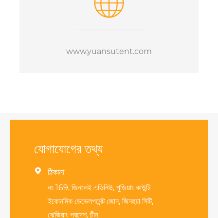
www.yuansutent.com
যোগাযোগের তথ্য

ঠিকানা
নং 169, জিনলেই এভিনিউ, পুজিয়াং কাউন্টি
ইকোনমিক ডেভেলপমেন্ট জোন, জিনহুয়া সিটি,
ঝেজিয়াং প্রদেশ, চীন