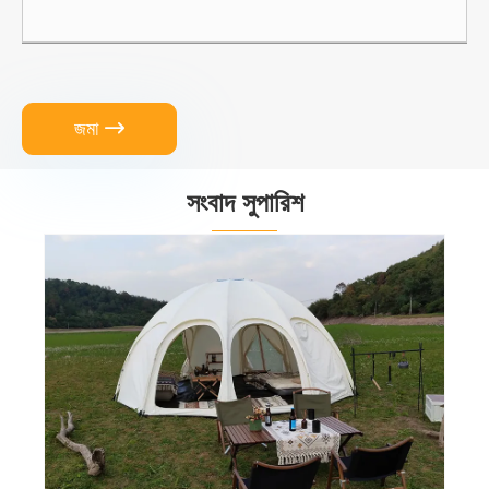
জমা

সংবাদ সুপারিশ