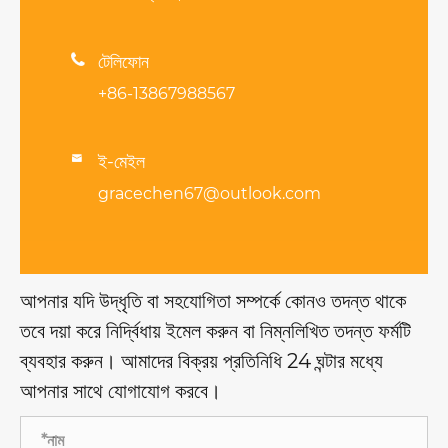

টেলিফোন
+86-13867988567
ই-মেইল

gracechen67@outlook.com
আপনার যদি উদ্ধৃতি বা সহযোগিতা সম্পর্কে কোনও তদন্ত থাকে
তবে দয়া করে নির্দ্বিধায় ইমেল করুন বা নিম্নলিখিত তদন্ত ফর্মটি
ব্যবহার করুন। আমাদের বিক্রয় প্রতিনিধি 24 ঘন্টার মধ্যে
আপনার সাথে যোগাযোগ করবে।