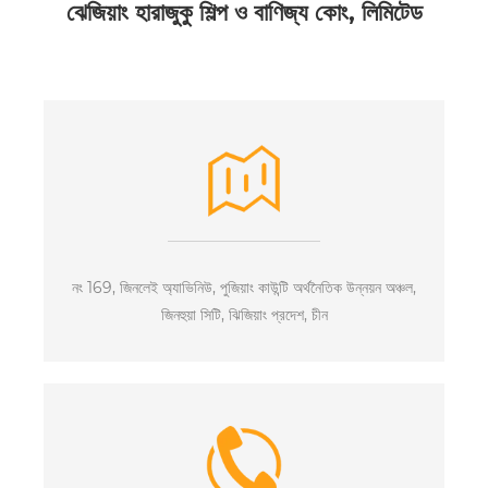
ঝেজিয়াং হারাজুকু শিল্প ও বাণিজ্য কোং, লিমিটেড
নং 169, জিনলেই অ্যাভিনিউ, পুজিয়াং কাউন্টি অর্থনৈতিক উন্নয়ন অঞ্চল,
জিনহুয়া সিটি, ঝিজিয়াং প্রদেশ, চীন