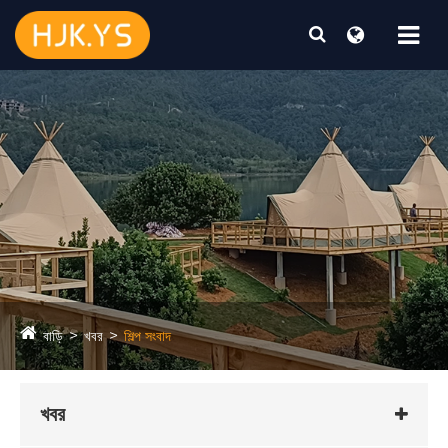
বাড়ি
খবর
শিল্প সংবাদ
খবর