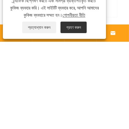
ট্র্যাফিক বিশ্লেষণ করতে এবং সামগ্রী ব্যক্তিগতকৃত করতে
আরো দেখুন >>
কুকিজ ব্যবহার করি। এই সাইটটি ব্যবহার করে, আপনি আমাদের
কুকিজ ব্যবহারে সম্মত হন।
গোপনীয়তা নীতি
প্রত্যাখ্যান করুন
গ্রহণ করুন




আমাদের সম্পর্কে
পণ্য
খবর
যোগাযোগ করুন
Links
Sitemap
RSS
XML
গোপনীয়তা নীতি
কপিরাইট © 2025 Zhejiang Harajuku Industry and Trade
Co., Ltd. সর্বস্বত্ব সংরক্ষিত৷