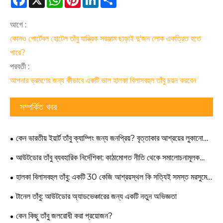
আগে :
কোনও পোর্টেবল হোটেল তাঁবু যান্ত্রিক সরঞ্জাম ছাড়াই দু'জন লোক একত্রিত হতে
পারে?
পরবর্তী :
আপনার ভ্রমণের জন্য কীভাবে একটি ভাল হালকা বিলাসবহুল তাঁবু চয়ন করবেন
সম্পর্কিত খবর
কেন ভারতীয় ইয়ার্ট তাঁবু ক্যাম্পিং জন্য জনপ্রিয়? বৃত্তাকার আশ্রয়ের লুকানো
ডিজাইনের সুবিধা
আউটডোর তাঁবু ব্যবহারিক নির্দেশিকা: কাঠামোগত নীতি থেকে সমালোচনামূলক
ক্ষেত্রের সিদ্ধান্ত
হালকা বিলাসবহুল তাঁবু: একটি 30 কেজি আশ্রয়স্থল কি সত্যিই সমস্ত মরসুমের
স্থায়িত্বের সাথে গ্ল্যাম্পিং আরামের ভারসাম্য বজায় রাখতে পারে?
টানেল তাঁবু: আউটডোর অ্যাডভেঞ্চারের জন্য একটি নতুন অভিজ্ঞতা
কেন কিছু তাঁবু জলরোধী করা প্রয়োজন?