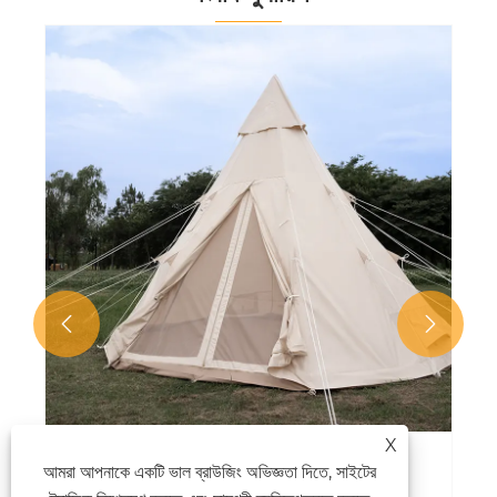


X
আমরা আপনাকে একটি ভাল ব্রাউজিং অভিজ্ঞতা দিতে, সাইটের
একটি ঝড়-প্রুফ পিরামিড তাঁবু সেটআপের রহস্য কী?