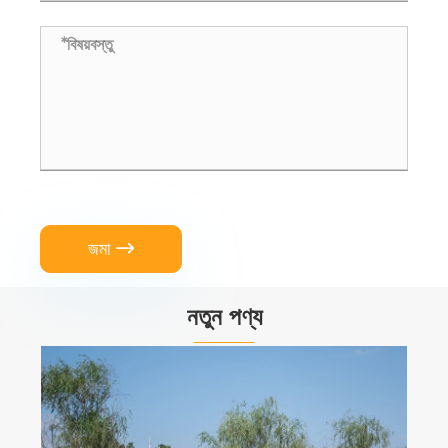
জমা

নতুন পণ্য