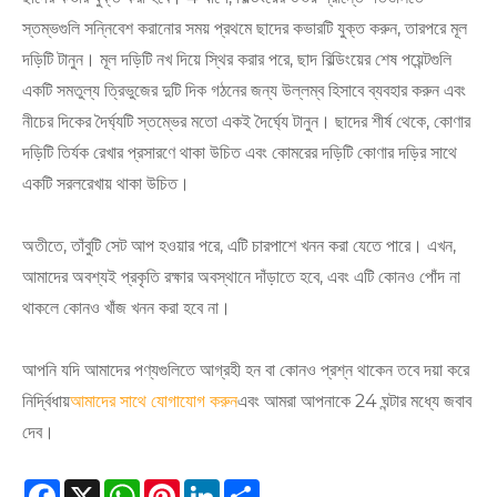
স্তম্ভগুলি সন্নিবেশ করানোর সময় প্রথমে ছাদের কভারটি যুক্ত করুন, তারপরে মূল
দড়িটি টানুন। মূল দড়িটি নখ দিয়ে স্থির করার পরে, ছাদ বিল্ডিংয়ের শেষ পয়েন্টগুলি
একটি সমতুল্য ত্রিভুজের দুটি দিক গঠনের জন্য উল্লম্ব হিসাবে ব্যবহার করুন এবং
নীচের দিকের দৈর্ঘ্যটি স্তম্ভের মতো একই দৈর্ঘ্যে টানুন। ছাদের শীর্ষ থেকে, কোণার
দড়িটি তির্যক রেখার প্রসারণে থাকা উচিত এবং কোমরের দড়িটি কোণার দড়ির সাথে
একটি সরলরেখায় থাকা উচিত।
অতীতে, তাঁবুটি সেট আপ হওয়ার পরে, এটি চারপাশে খনন করা যেতে পারে। এখন,
আমাদের অবশ্যই প্রকৃতি রক্ষার অবস্থানে দাঁড়াতে হবে, এবং এটি কোনও পোঁদ না
থাকলে কোনও খাঁজ খনন করা হবে না।
আপনি যদি আমাদের পণ্যগুলিতে আগ্রহী হন বা কোনও প্রশ্ন থাকেন তবে দয়া করে
নির্দ্বিধায়
আমাদের সাথে যোগাযোগ করুন
এবং আমরা আপনাকে 24 ঘন্টার মধ্যে জবাব
দেব।
Facebook
X
WhatsApp
Pinterest
LinkedIn
Share