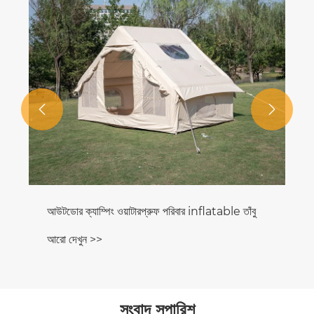


আউটডোর ক্যাম্পিং ওয়াটারপ্রুফ পরিবার inflatable তাঁবু
আরো দেখুন >>
সংবাদ সুপারিশ