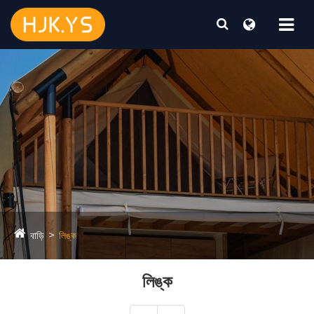
বাড়ি
লিঙ্ক
লিঙ্ক