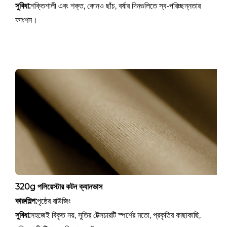
সুবিধা:
শক্তিশালী এবং শক্ত, কোনও ছাঁচ, বর্ষার দিনগুলিতে স্ব-পরিচ্ছন্নতার
ফাংশন।
320g পলিয়েস্টার কটন ক্যানভাস
কারুশিল্প:
পৃষ্ঠের রাউজিং
সুবিধা:
সহজেই বিকৃত নয়, সুতির টেক্সচারটি স্পর্শের মতো, প্রকৃতির কাছাকাছি,