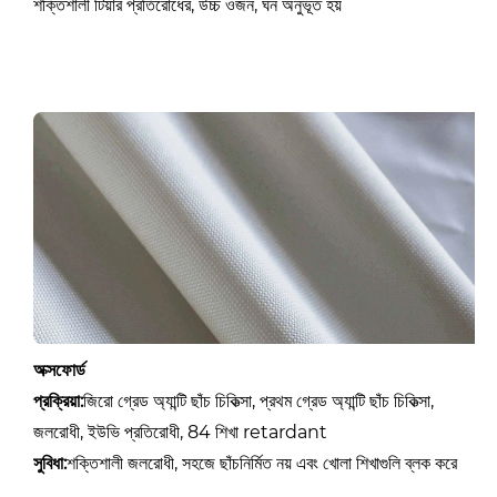
শক্তিশালী টিয়ার প্রতিরোধের, উচ্চ ওজন, ঘন অনুভূত হয়
অক্সফোর্ড
প্রক্রিয়া:
জিরো গ্রেড অ্যান্টি ছাঁচ চিকিত্সা, প্রথম গ্রেড অ্যান্টি ছাঁচ চিকিত্সা,
জলরোধী, ইউভি প্রতিরোধী, 84 শিখা retardant
সুবিধা:
শক্তিশালী জলরোধী, সহজে ছাঁচনির্মিত নয় এবং খোলা শিখাগুলি ব্লক করে