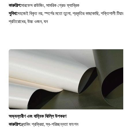
কারুশিল্প:
সারফেস রাউজিং, সামরিক গ্রেড ফ্যাব্রিক
সুবিধা:
সহজেই বিকৃত নয়, স্পর্শের মতো তুলো, প্রকৃতির কাছাকাছি, শক্তিশালী টিয়ার
প্রতিরোধের, উচ্চ ওজন, ঘন
অভ্যন্তরীণ এবং বাহ্যিক ঝিল্লি উপকরণ
কারুশিল্প:
ব্ল্যাকিং প্রক্রিয়া, স্ব-পরিচ্ছন্নতা ফাংশন