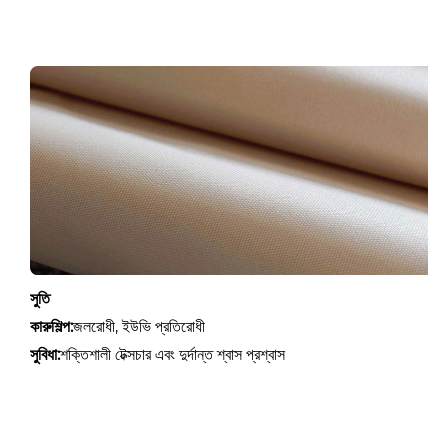
সুতি
কারুশিল্প:
জলরোধী, ইউভি প্রতিরোধী
সুবিধা:
শক্তিশালী টেক্সচার এবং দুর্দান্ত শ্বাস প্রশ্বাস