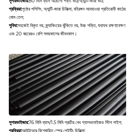
সুপারভাইজার:
80 মিমি ব্যাস আঠালো শক্ত কাঠ/অ্যান্টি-জারা কাঠ;
প্রক্রিয়া:
পৃষ্ঠের পলিশিং, অ্যান্টি-জারা চিকিত্সা, বহিরঙ্গন আবহাওয়া প্রতিরোধী কাঠের
মোম তেল;
সুবিধা:
সহজেই বিকৃত নয়, ক্র্যাকিংয়ের ঝুঁকিতে নয়, উচ্চ শক্তি, যথাযথ রক্ষণাবেক্ষণ
এবং 20 বছরেরও বেশি সময়কালের জীবনকাল।
সুপারভাইজার:
76 মিমি ব্যাস/1.5 মিমি প্রাচীর বেধ গ্যালভানাইজড স্টিল পাইপ;
প্রক্রিয়া:
আউটডোর বিশেষায়িত স্প্রে পেইন্টিং চিকিত্সা;