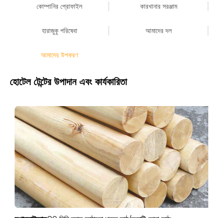
কোম্পানির প্রোফাইল
কারখানার সরঞ্জাম
হারাজুকু পরিষেবা
আমাদের দল
আমাদের উপকরণ
হোটেল টেন্টের উপাদান এবং কার্যকারিতা