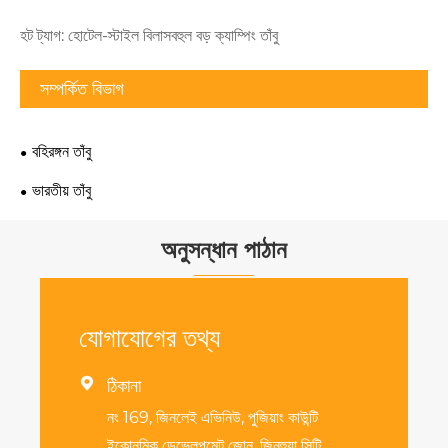
হট ট্যাগ: হোটেল-স্টাইল বিলাসবহুল বড় ক্যাম্পিং তাঁবু
সম্পর্কিত বিভাগ
বহিরঙ্গন তাঁবু
ভারতীয় তাঁবু
অনুসন্ধান পাঠান
যোগাযোগের তথ্য

ঠিকানা
নং 169, জিনলেই এভিনিউ, পুজিয়াং কাউন্টি
ইকোনমিক ডেভেলপমেন্ট জোন, জিনহুয়া সিটি,