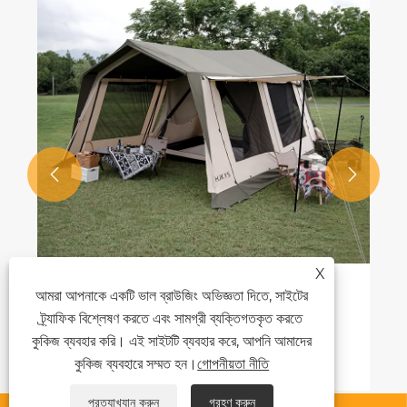


X
আমরা আপনাকে একটি ভাল ব্রাউজিং অভিজ্ঞতা দিতে, সাইটের
টানেল তাঁবু: আউটডোর অ্যাডভেঞ্চারের জন্য একটি নতুন
অভিজ্ঞতা
ট্র্যাফিক বিশ্লেষণ করতে এবং সামগ্রী ব্যক্তিগতকৃত করতে
কুকিজ ব্যবহার করি। এই সাইটটি ব্যবহার করে, আপনি আমাদের
আরো দেখুন >>
কুকিজ ব্যবহারে সম্মত হন।
গোপনীয়তা নীতি
প্রত্যাখ্যান করুন
গ্রহণ করুন