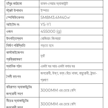
তাঁবুর কাঠামো
ডাবল-লেয়ার অ্যাকাউন্ট
স্ট্রুট উপাদান
ইস্পাত
স্পেসিফিকেশন
5M8M3.4M40㎡
আইটেম নং
YS-Y1
ওজন
455000 (g)
উৎপত্তিস্থল
ঝেজিয়াং জিনহুয়া
নির্মাণ পরিস্থিতি
গড়তে হবে
কাস্টমাইজেশন
হ্যাঁ
প্রক্রিয়াকরণ
স্থানিক গঠন
একটা ঘর আর একটা বসার ঘর
জলরোধী, উষ্ণ, বন্য বেঁচে থাকা, বায়ুরোধী, ঠান্ডা-
শৈলী ফাংশন
প্রমাণ
বহিরাগত অ্যাকাউন্টের
3000MM এর চেয়ে বেশি
জলরোধী সহগ
নীচের অ্যাকাউন্টের
3000MM এর চেয়ে বেশি
জলরোধী সহগ