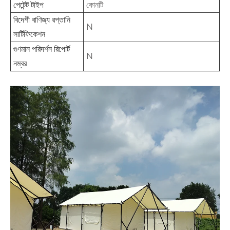
পেটেন্ট টাইপ
কোনটি
বিদেশী বাণিজ্য রপ্তানি
N
সার্টিফিকেশন
গুণমান পরিদর্শন রিপোর্ট
N
নম্বর