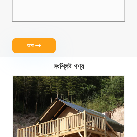
জমা

সংশ্লিষ্ট পণ্য