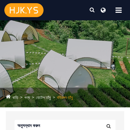
বাড়ি
পণ্য
হোটেল তাঁবু
বহিরঙ্গন তাঁবু