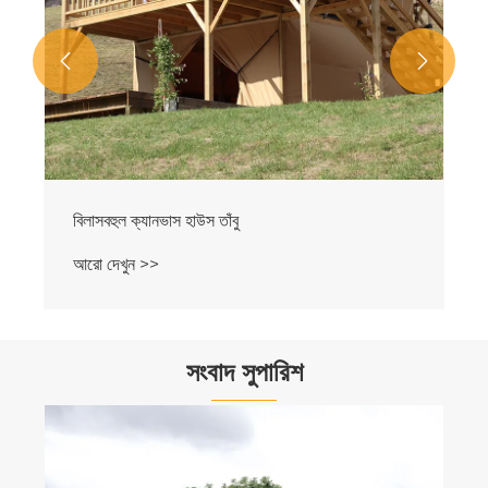


বিলাসবহুল ক্যানভাস হাউস তাঁবু
আরো দেখুন >>
সংবাদ সুপারিশ