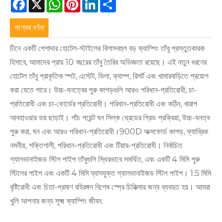
Facebook
X
WhatsApp
Pinterest
LinkedIn
Share
পণ্যের বর্ণনা
চীনে একটি পেশাদার হোটেল-স্টাইলের বিলাসবহুল বড় ক্যাম্পিং তাঁবু প্রস্তুতকারক
হিসাবে, আমাদের প্রায় 10 বছরের তাঁবু তৈরির অভিজ্ঞতা রয়েছে। এই নতুন ধরনের
হোটেল তাঁবু প্রাকৃতিক স্পট, এস্টেট, ভিলা, ক্যাম্প, রিসর্ট এবং খামারবাড়িতে প্রয়োগ
করা যেতে পারে। উচ্চ-ঘনত্বের পুরু কাপড়গুলি আরও পরিধান-প্রতিরোধী, চা-
প্রতিরোধী এবং চা-ফোর্ডের প্রতিরোধী। পরিধান-প্রতিরোধী এবং কঠিন, খারাপ
আবহাওয়ার ভয় ছাড়াই। পাঁচ পয়েন্ট ঘন সিল্ক থ্রেডের গ্রিড প্রক্রিয়া, উচ্চ-ঘনত্ব
পুরু করা, ঘন এবং আরও পরিধান-প্রতিরোধী।900D অক্সফোর্ড কাপড়, ফ্যাব্রিক
নমনীয়, শক্তিশালী, পরিধান-প্রতিরোধী এবং টিয়ার-প্রতিরোধী। নির্বাচিত
গ্যালভানাইজড স্টিল পাইপ তাঁবুগুলি স্থিরভাবে সমর্থিত, এবং একটি 4 মিমি পুরু
স্টিলের পাইপ এবং একটি 4 মিমি ব্যাসযুক্ত গ্যালভানাইজড স্টিল পাইপ। 1.5 মিমি
বৃষ্টিরোধী এবং চিতা-প্রমাণ বহিরঙ্গন বিশেষ স্প্রে চিকিত্সার জন্য ব্যবহৃত হয়। আমরা
খুলি আপনার জন্য সূক্ষ্ম ক্যাম্পিং জীবন.