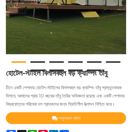
হোটেল-স্টাইল বিলাসবহুল বড় ক্যাম্পিং তাঁবু
চীনে একটি পেশাদার হোটেল-স্টাইলের বিলাসবহুল বড় ক্যাম্পিং তাঁবু প্রস্তুতকারক
হিসাবে, আমাদের প্রায় 10 বছরের তাঁবু তৈরির অভিজ্ঞতা রয়েছে এবং একটি পেশাদার
বিক্রয়োত্তর পরিষেবা দল গ্রাহকদের জন্য স্থিতিশীল উত্পাদন নিশ্চিত করে।
অনুসন্ধান পাঠান