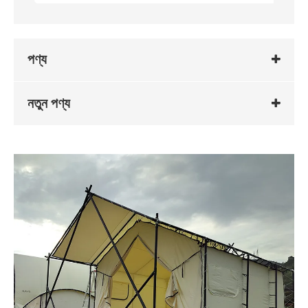
পণ্য
নতুন পণ্য