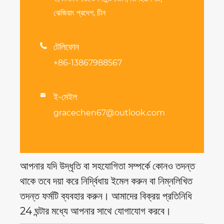
ঝেজিয়াং প্রদেশ, চীন

টেলিফোন
+86-13867988567
ই-মেইল

gracechen67@outlook.com
আপনার যদি উদ্ধৃতি বা সহযোগিতা সম্পর্কে কোনও তদন্ত
থাকে তবে দয়া করে নির্দ্বিধায় ইমেল করুন বা নিম্নলিখিত
তদন্ত ফর্মটি ব্যবহার করুন। আমাদের বিক্রয় প্রতিনিধি
24 ঘন্টার মধ্যে আপনার সাথে যোগাযোগ করবে।