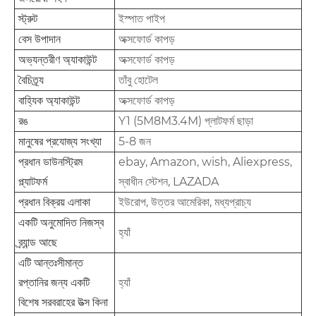
স্ট্রুট
ইস্পাত পাইপ
বেস উপাদান
অক্সফোর্ড কাপড়
অভ্যন্তরীণ অ্যাকাউন্ট
অক্সফোর্ড কাপড়
বৈচিত্র্য
তাঁবু হোটেল
বাহ্যিক অ্যাকাউন্ট
অক্সফোর্ড কাপড়
রঙ
Y1 (5M8M3.4M) প্লাটফর্ম ছাড়া
মানুষের প্রযোজ্য সংখ্যা
5-8 জন
প্রধান ডাউনস্ট্রিম
ebay, Amazon, wish, Aliexpress,
প্ল্যাটফর্ম
স্বাধীন স্টেশন, LAZADA
প্রধান বিক্রয় এলাকা
ইউরোপ, উত্তর আমেরিকা, মধ্যপ্রাচ্য
একটি অনুমোদিত নিজস্ব
হ্যাঁ
ব্র্যান্ড আছে
এটি আন্তঃসীমান্ত
রপ্তানির জন্য একটি
হ্যাঁ
বিশেষ সরবরাহের উত্স কিনা