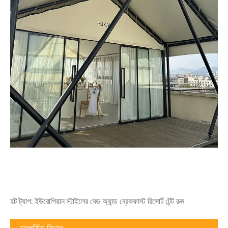
হট ট্যাগ: ইউরোপিয়ান স্টাইলের বেড অ্যান্ড ব্রেকফাস্ট রিসোর্ট টেন্ট রুম