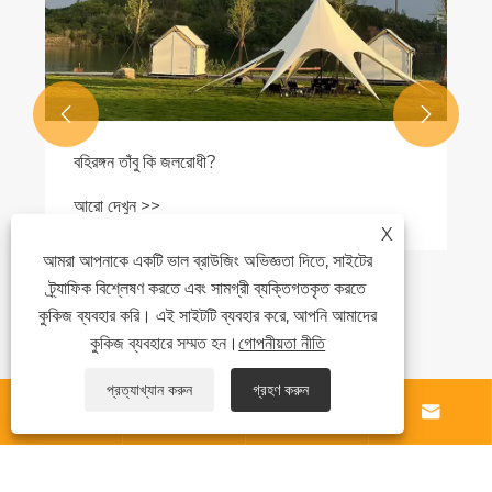


X
আমরা আপনাকে একটি ভাল ব্রাউজিং অভিজ্ঞতা দিতে, সাইটের
আপনার ভ্রমণের জন্য কীভাবে একটি ভাল হালকা বি
চয়ন করবেন
ট্র্যাফিক বিশ্লেষণ করতে এবং সামগ্রী ব্যক্তিগতকৃত করতে
কুকিজ ব্যবহার করি। এই সাইটটি ব্যবহার করে, আপনি আমাদের
আরো দেখুন >>
কুকিজ ব্যবহারে সম্মত হন।
গোপনীয়তা নীতি
প্রত্যাখ্যান করুন
গ্রহণ করুন




আমাদের সম্পর্কে