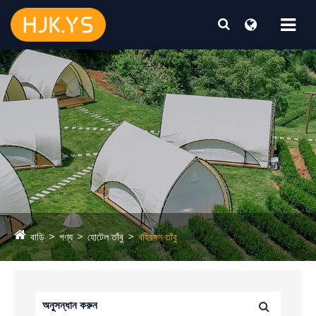
বাড়ি
পণ্য
হোটেল তাঁবু
বহিরঙ্গন তাঁবু