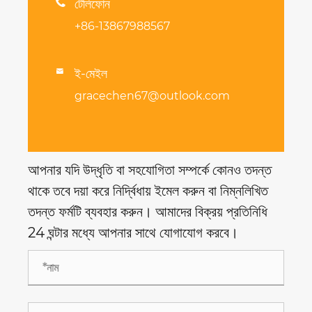

টেলিফোন
+86-13867988567
ই-মেইল

gracechen67@outlook.com
আপনার যদি উদ্ধৃতি বা সহযোগিতা সম্পর্কে কোনও তদন্ত
থাকে তবে দয়া করে নির্দ্বিধায় ইমেল করুন বা নিম্নলিখিত
তদন্ত ফর্মটি ব্যবহার করুন। আমাদের বিক্রয় প্রতিনিধি
24 ঘন্টার মধ্যে আপনার সাথে যোগাযোগ করবে।