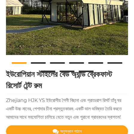
ইউরোপিয়ান স্টাইলের বেড অ্যান্ড ব্রেকফাস্ট
রিসোর্ট টেন্ট রুম
Zhejiang HJK YS ইউরোপীয় শৈলী বিছানা এবং প্রাতঃরাশ রিসর্ট তাঁবু ঘর
একটি উচ্চ মানের, পেশাদার চীনা প্রস্তুতকারক. একটি ভাল ভবিষ্যত তৈরি করতে
আমাদের সাথে সহযোগিতা চালিয়ে যেতে নতুন এবং পুরানো গ্রাহকদের স্বাগতম!
অনুসন্ধান পাঠান