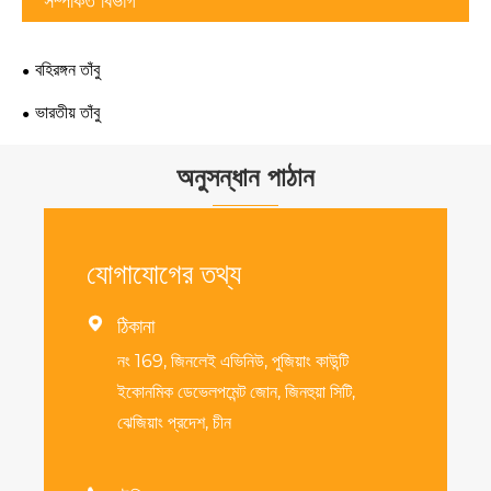
সম্পর্কিত বিভাগ
বহিরঙ্গন তাঁবু
ভারতীয় তাঁবু
অনুসন্ধান পাঠান
যোগাযোগের তথ্য

ঠিকানা
নং 169, জিনলেই এভিনিউ, পুজিয়াং কাউন্টি
ইকোনমিক ডেভেলপমেন্ট জোন, জিনহুয়া সিটি,
ঝেজিয়াং প্রদেশ, চীন