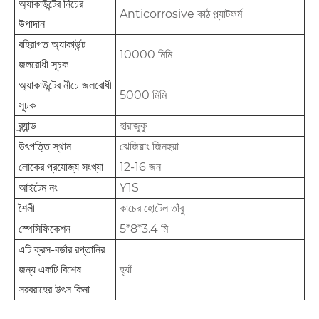
অ্যাকাউন্টের নিচের
Anticorrosive কাঠ প্ল্যাটফর্ম
উপাদান
বহিরাগত অ্যাকাউন্ট
10000 মিমি
জলরোধী সূচক
অ্যাকাউন্টের নীচে জলরোধী
5000 মিমি
সূচক
ব্র্যান্ড
হারাজুকু
উৎপত্তি স্থান
ঝেজিয়াং জিনহুয়া
লোকের প্রযোজ্য সংখ্যা
12-16 জন
আইটেম নং
Y1S
শৈলী
কাচের হোটেল তাঁবু
স্পেসিফিকেশন
5*8*3.4 মি
এটি ক্রস-বর্ডার রপ্তানির
জন্য একটি বিশেষ
হ্যাঁ
সরবরাহের উৎস কিনা