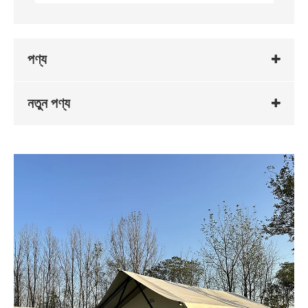
পণ্য
নতুন পণ্য