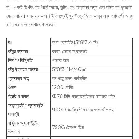
না। একটি ডি-রিং সহ শীর্ষে আলো, বান্টিং এবং অন্যান্য বায়ুমণ্ডল সজ্জা সহ ঝুলানো
যেতে পারে। সম্ভবত আপনি ইতিমধ্যেই খুব উত্তেজিত, আসুন এবং পরামর্শের জন্য
আমাদের সাথে যোগাযোগ করুন।
রঙ
অফ-হোয়াইট (5*8*3.4 মি)
তাঁবুর কাঠামো
ডাবল-লেয়ার অ্যাকাউন্ট
নির্মাণ পরিস্থিতি
গড়তে হবে
তাঁবু উন্মোচন আকার
5*8*3.4M/40㎡
প্রযোজ্য ঋতু
সব ঋতু জন্য সার্বজনীন
ওজন
1200 কেজি
স্ট্রুট উপাদান
Ф76 মিমি গ্যালভানাইজড ইস্পাত পাইপ
অভ্যন্তরীণ অ্যাকাউন্ট
900D এনক্রিপ্ট করা অক্সফোর্ড কাপড়
সামগ্রী
বাহ্যিক অ্যাকাউন্টের
750G টেনশন ফিল্ম
উপাদান