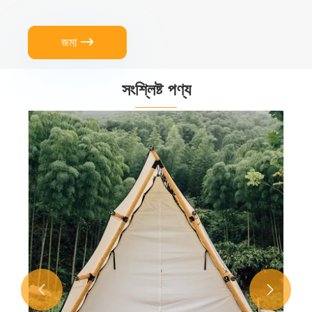
জমা

সংশ্লিষ্ট পণ্য

