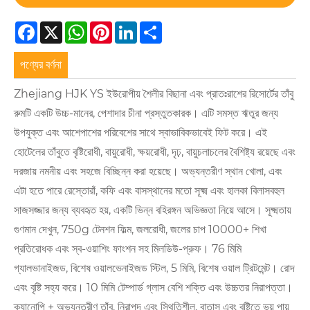
Facebook
X
WhatsApp
Pinterest
LinkedIn
Share
পণ্যের বর্ণনা
Zhejiang HJK YS ইউরোপীয় শৈলীর বিছানা এবং প্রাতঃরাশের রিসোর্টের তাঁবু
রুমটি একটি উচ্চ-মানের, পেশাদার চীনা প্রস্তুতকারক। এটি সমস্ত ঋতুর জন্য
উপযুক্ত এবং আশেপাশের পরিবেশের সাথে স্বাভাবিকভাবেই ফিট করে। এই
হোটেলের তাঁবুতে বৃষ্টিরোধী, বায়ুরোধী, ক্ষয়রোধী, দৃঢ়, বায়ুচলাচলের বৈশিষ্ট্য রয়েছে এবং
দরজায় নমনীয় এবং সহজে বিচ্ছিন্ন করা হয়েছে। অভ্যন্তরীণ স্থান খোলা, এবং
এটা হতে পারে রেস্তোরাঁ, কফি এবং বাসস্থানের মতো সূক্ষ্ম এবং হালকা বিলাসবহুল
সাজসজ্জার জন্য ব্যবহৃত হয়, একটি ভিন্ন বহিরঙ্গন অভিজ্ঞতা নিয়ে আসে। সূক্ষ্মতায়
গুণমান দেখুন, 750g টেনশন ফিল্ম, জলরোধী, জলের চাপ 10000+ শিখা
প্রতিরোধক এবং স্ব-ওয়াশিং ফাংশন সহ মিলডিউ-প্রুফ। 76 মিমি
গ্যালভানাইজড, বিশেষ ওয়ালভেনাইজড স্টিল, 5 মিমি, বিশেষ ওয়াল ট্রিটমেন্ট। রোদ
এবং বৃষ্টি সহ্য করে। 10 মিমি টেম্পার্ড গ্লাস বেশি শক্তি এবং উচ্চতর নিরাপত্তা।
ক্যানোপি + অভ্যন্তরীণ তাঁবু, নিরাপদ এবং স্থিতিশীল, বাতাস এবং বৃষ্টিতে ভয় পায়