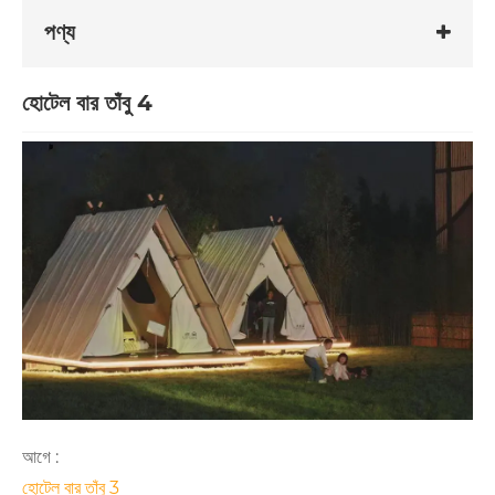
পণ্য
হোটেল বার তাঁবু 4
আগে :
হোটেল বার তাঁবু 3