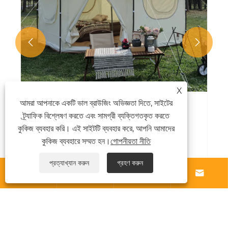


X
আমরা আপনাকে একটি ভাল ব্রাউজিং অভিজ্ঞতা দিতে, সাইটের
আধুনিক মঙ্গোলিয়ান ইয়ার্ট তাঁবু আউটডোর গ্ল্যাম্পিংয়ের নতুন
ট্র্যাফিক বিশ্লেষণ করতে এবং সামগ্রী ব্যক্তিগতকৃত করতে
প্রবণতাকে নেতৃত্ব দেয়
কুকিজ ব্যবহার করি। এই সাইটটি ব্যবহার করে, আপনি আমাদের
কুকিজ ব্যবহারে সম্মত হন।
গোপনীয়তা নীতি
আরো দেখুন >>
প্রত্যাখ্যান করুন
গ্রহণ করুন




আমাদের সম্পর্কে
পণ্য