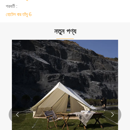
পরবর্তী :
হোটেল বার তাঁবু 6
নতুন পণ্য

