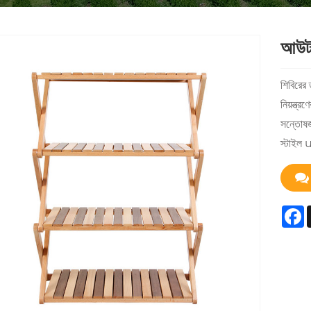
আউটডো
শিবিরের 
নিয়ন্ত্
সন্তোষজন
স্টাইল
F