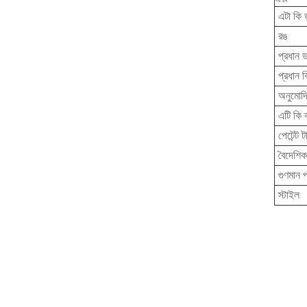
এটা কি 
রঙ
প্রধান ডা
প্রধান ব
অনুমোদিত
এটি কি ক
পেটেন্ট 
বৈদেশিক
গুণমান প
স্টাইল