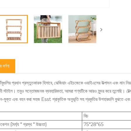
 বর্ণনা
াঁবুগুলির প্রধান প্রস্তুতকারক হিসাবে, ঝেজিয়াং এইচজেকে ওয়াইএসের উত্পাদন এবং মান নিয়ন্
াদী স্টাইল। তবুও সন্তোষজনক ব্যবহারিকতা, আমরা পণ্যটিকে আরও সুন্দর করে তুলেছি। টেক
ন-মুক্ত এবং বহন করা সহজ Esst প্রাকৃতিক অনুভূতি সহ প্রকৃতির উপহারগুলি বুঝতে এব
বিচ
কেশন (দৈর্ঘ্য * প্রস্থ * উচ্চতা)
75*28*65