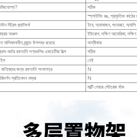
ভাঁজযোগ্য?
সঠিক
স্প্লাইসিং রঙ, প্রাকৃতিক কাঠের
উন স্ট্রিম প্ল্যাটফর্ম
ইবে, অ্যামাজন, শুভেচ্ছা, অ্যালি 
িক্রয় অঞ্চল
ইউরোপ, দক্ষিণ আমেরিকা, দক্ষিণ -
 মালিকানাধীন ব্র্যান্ড উপলব্ধ রয়েছে
অস্বীকার
্রস-বর্ডার রফতানি পণ্যগুলির একচেটিয়া উত্স
সঠিক
টাইপ
নেই
 বাণিজ্যের জন্য রফতানি শংসাপত্র
N
রিদর্শন প্রতিবেদন নম্বর
N
মাল্টি লেয়ার স্টোরেজ র্যাক