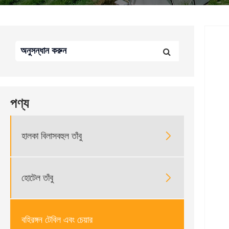
পণ্য
হালকা বিলাসবহুল তাঁবু

হোটেল তাঁবু

বহিরঙ্গন টেবিল এবং চেয়ার