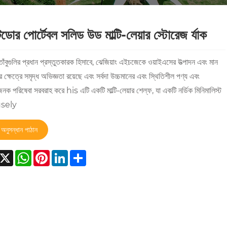
র পোর্টেবল সলিড উড মাল্টি-লেয়ার স্টোরেজ র্যাক
তাঁবুগুলির প্রধান প্রস্তুতকারক হিসাবে, ঝেজিয়াং এইচজেকে ওয়াইএসের উত্পাদন এবং মান
রণের ক্ষেত্রে সমৃদ্ধ অভিজ্ঞতা রয়েছে এবং সর্বদা উচ্চমানের এবং স্থিতিশীল পণ্য এবং
ক পরিষেবা সরবরাহ করে his এটি একটি মাল্টি-লেয়ার শেল্ফ, যা একটি নর্ডিক মিনিমালিস্ট
 usely
অনুসন্ধান পাঠান
acebook
X
WhatsApp
Pinterest
LinkedIn
Share