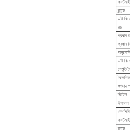
কাস্টমা
ব্র্যান্ড
এটা কি 
রঙ
প্রধান ডা
প্রধান ব
অনুমোদিত
এটি কি ক
পেটেন্ট 
বৈদেশিক
গুণমান প
স্টাইল
উপাদান
স্পেসিফি
কাস্টমা
ব্র্যান্ড