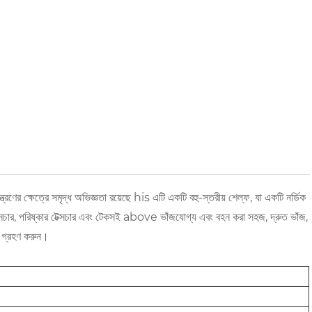
ত্রণের ক্ষেত্রে সমৃদ্ধ অভিজ্ঞতা রয়েছে his এটি একটি বহু-স্তরীয় শেল্ফ, যা একটি নর্ডিক
্সচার, পরিষ্কার টেক্সচার এবং টেকসই above ভাঁজযোগ্য এবং বহন করা সহজ, দ্রুত ভাঁজ,
ং গ্রহণ করুন।