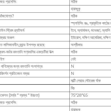
ইজড প্রসেসিং
সঠিক
হারাজুকু
ভাঁজযোগ্য?
সঠিক
স্প্লাইসিং রঙ, প্রাকৃতিক কাঠের
উন স্ট্রিম প্ল্যাটফর্ম
ইবে, অ্যামাজন, শুভেচ্ছা, অ্যালি 
িক্রয় অঞ্চল
ইউরোপ, দক্ষিণ আমেরিকা, দক্ষিণ -
 মালিকানাধীন ব্র্যান্ড উপলব্ধ রয়েছে
অস্বীকার
্রস-বর্ডার রফতানি পণ্যগুলির একচেটিয়া উত্স
সঠিক
টাইপ
নেই
 বাণিজ্যের জন্য রফতানি শংসাপত্র
N
রিদর্শন প্রতিবেদন নম্বর
N
মাল্টি লেয়ার স্টোরেজ র্যাক
বিচ
কেশন (দৈর্ঘ্য * প্রস্থ * উচ্চতা)
75*28*65
ইজড প্রসেসিং
সঠিক
হারাজুকু