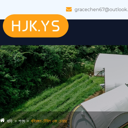
gracechen67@outlook
বাড়ি
পণ্য
বহিরঙ্গন টেবিল এবং চেয়ার